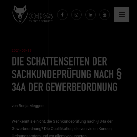
Facebook
Instagram
Linkedin
YouTube
2021-03-18
DIE SCHATTENSEITEN DER
SACHKUNDEPRÜFUNG NACH §
34A DER GEWERBEORDNUNG
von Ronja Meggers
Wer kennt sie nicht, die Sachkundeprüfung nach § 34a der
Gewerbeordnung? Die Qualifikation, die von vielen Kunden,
Ordnungsämtern und vor allem von unseren