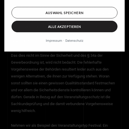
allen Mitarbeitern vorhanden sein, ist dies durchaus ein Grund die
Veranstaltung nicht zu genehmigen. Für die Behörden ist es völlig
AUSWAHL SPEICHERN
irrelevant, um welche Bereiche und Positionen es sich dabei
ALLE AKZEPTIEREN
handelt. Wir finden zwar auf Veranstaltungen fast nur Positionen
und Tätigkeiten, die nicht Sachkunde relevant sind (laut § 34a der
Gewerbeordnung), dies wird jedoch nicht berücksichtigt.
Impressum
Datenschutz
Das dies nicht im Sinne der Sicherheit und des § 34a der
Gewerbeordnung ist, wird nicht bedacht. Die fehlerhafte
Vorgehensweise der Behörden resultiert leider auch aus den
wenigen Alternativen, die ihnen zur Verfügung stehen. Woran
sonst sollten sie einen gewissen Qualitätsstandard festmachen
und vor allem die Sicherheitsdienste kontrollieren können und
dürfen. Gerade in Bezug auf den Veranstaltungsschutz ist die
Sachkundeprüfung und die damit verbundene Vorgehensweise
wenig hilfreich.
Nehmen wir als Beispiel den Veranstaltungstyp Festival. Ein