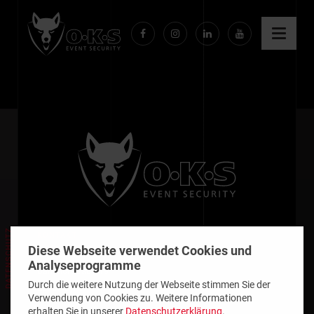
Facebook
Instagram
Linkedin
YouTube
DATENSCHUTZ
KONTAKT
Diese Webseite verwendet Cookies und
OKS GmbH
Analyseprogramme
Bahnhofstraße 19
Durch die weitere Nutzung der Webseite stimmen Sie der
28857 Syke
Verwendung von Cookies zu. Weitere Informationen
erhalten Sie in unserer
Datenschutzerklärung
.